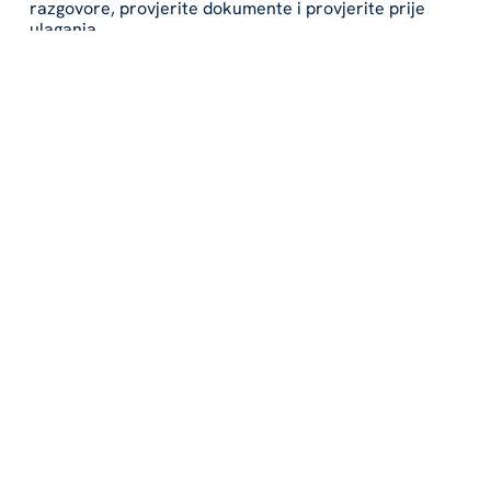
razgovore, provjerite dokumente i provjerite prije
ulaganja.
Prijavite se na listu
avantura već danas
Kontaktirajte nas
+45 70 27 87 00
info@windspace.dk
Windspace A/S Nørgaardsvej 1, 2800 Kongens Lyngby, Danska
BROJ SNIMAKA: 29915180
Privatnost